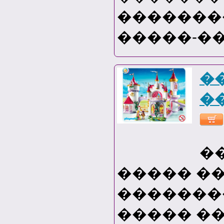
�������
�����-��
�
�
�
����� �
���������
����� ��