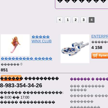
<
1
2
3
4
ENTERPR
�����
WINX CLUB
������
4 158
��������� �����
������ 0
851
������ ���������
������ � ���
8-983-354-34-26
��� �������
�����
������ �����������:
������� ���
� 8:00 �� 17:00
�������
����� ����������
���������