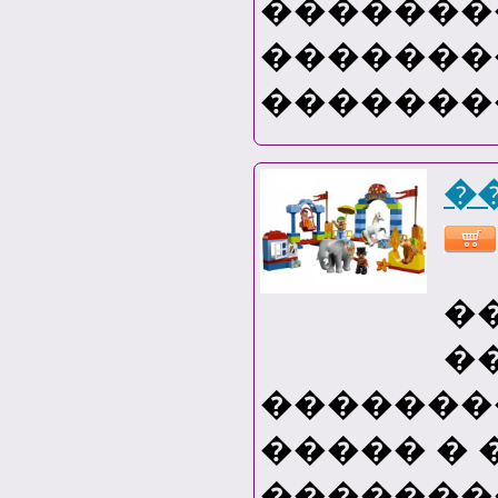
��������
�������
�������
�
�
�
�������
����� � 
�������