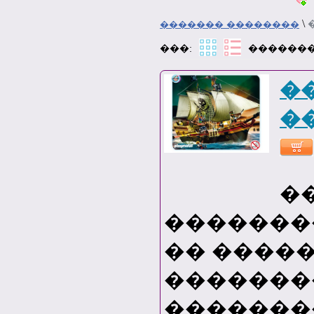
�������� Nok
�������� �
\
������� ��������
���� �� 100
���:
�������
2013-08-23
�
����� �� �
������� �
�
� 3G-�����
�������� ��
�������� 
�� ���� ��
������� �
��
� ���!
�������
�� ����
�������
�������