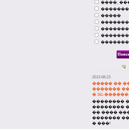
����, ��
��������
�����
�������
�������
�������
�������
2013-08-23
����� �� �
������� �
� 3G-�����
�������� ��
�������� 
�� ���� ��
������� �
� ���!
2013-08-23
����� �� �
�������
���������� 