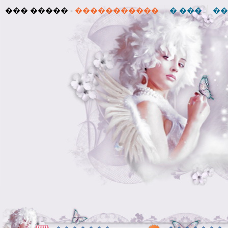
��� ����� -
�����������
� ���
��