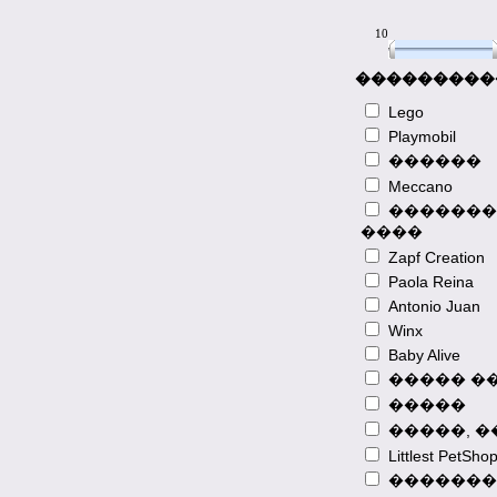
10
10
���������
Lego
Playmobil
������
Meccano
�������
����
Zapf Creation
Paola Reina
Antonio Juan
Winx
Baby Alive
����� �
�����
�����, 
Littlest PetSho
�������