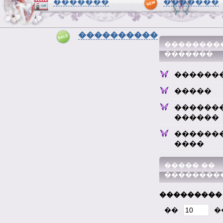
�������
�������
����������
��������
�������
������
�����
������
������
������
����
����� ��
��������
���������
��
�