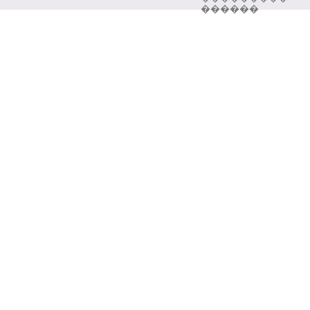
������