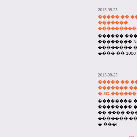
������ ��
�������� Nok
�������� �
���� �� 100
2013-08-23
����� �� �
������� �
� 3G-�����
�������� ��
�������� 
�� ���� ��
������� �
� ���!
2013-08-23
����� �� �
�������
���������� 
������ ��