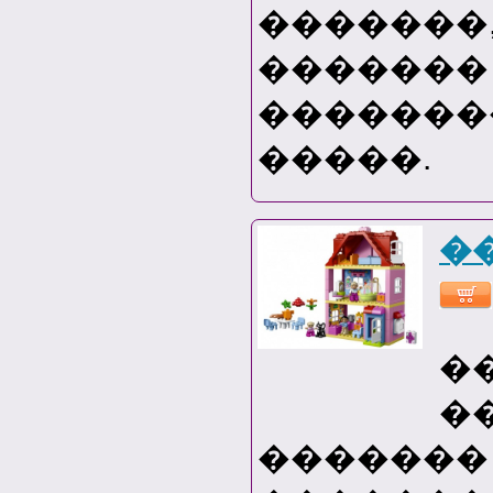
�������
������� 
�������
�����.
�
�
�
�������