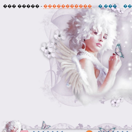
��� ����� -
�����������
� ���
��