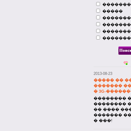
��������
�����
2013-08-23
����� �� �
�������
�������
�������
���������� 
�������
������ ��
�������
�������� Nok
�������� �
���� �� 100
2013-08-23
����� �� �
������� �
� 3G-�����
�������� ��
�������� 
�� ���� ��
������� �
� ���!