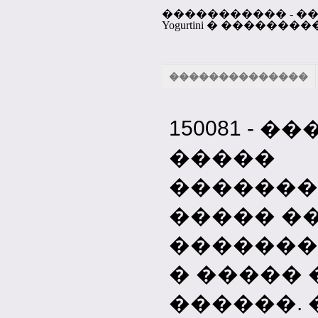
����������� - �
Yogurtini � ������
��������������
150081 -
�����
�������
����� �� �
�������
� �����
������.