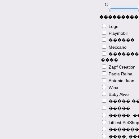
10
10
���������
Lego
Playmobil
������
Meccano
�������
����
Zapf Creation
Paola Reina
Antonio Juan
2013-08-23
Winx
����� �� �
Baby Alive
������� �
����� �
� 3G-�����
�����
�������� ��
�����, 
�������� 
Littlest PetSho
�� ���� ��
������� �
�������
� ���!
����, ��