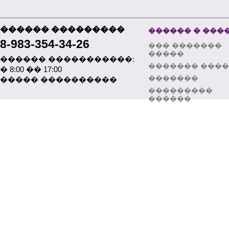
������ ���������
������ � ���
8-983-354-34-26
��� �������
�����
������ �����������:
������� ���
� 8:00 �� 17:00
�������
����� ����������
���������
������