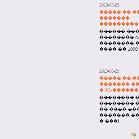
2013-08-23
����� �� �
�������
���������� 
������ ��
�������� Nok
�������� �
���� �� 100
2013-08-23
����� �� �
������� �
� 3G-�����
�������� ��
�������� 
�� ���� ��
������� �
� ���!