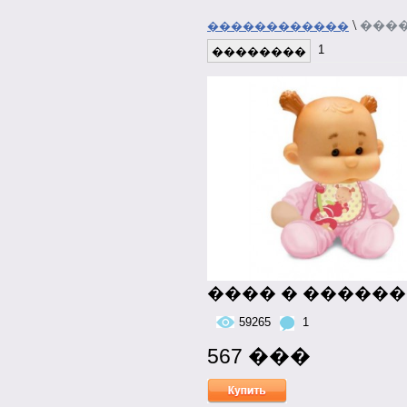
\
���
������������
1
��������
���� � �����
59265
1
567 ���