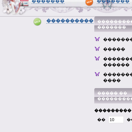
�������
�������
����������
��������
�������
������
�����
������
������
������
����
����� ��
��������
���������
��
�