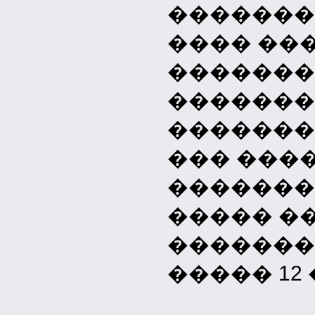
�������
���� ��
�������
�������
�������
��� ����
�������
����� �
�������
����� 12