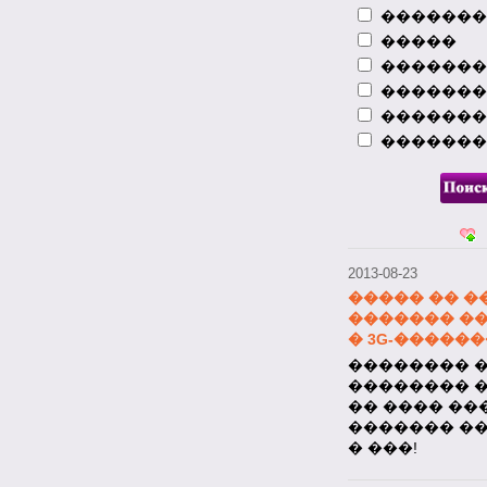
��������
�����
2013-08-23
����� �� �
�������
�������
�������
���������� 
�������
������ ��
�������
�������� Nok
�������� �
���� �� 100
2013-08-23
����� �� �
������� �
� 3G-�����
�������� ��
�������� 
�� ���� ��
������� �
� ���!