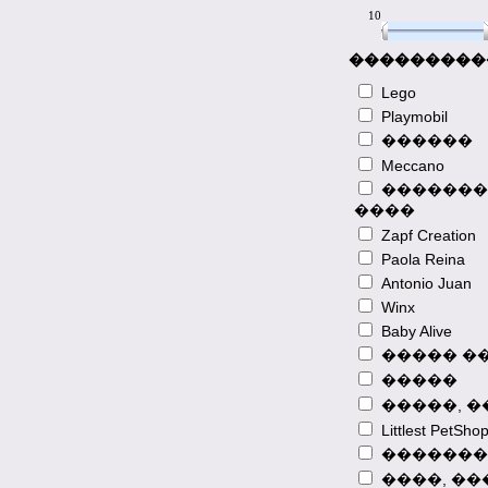
10
10
���������
Lego
Playmobil
������
Meccano
�������
����
Zapf Creation
Paola Reina
Antonio Juan
2013-08-23
Winx
����� �� �
Baby Alive
������� �
����� �
� 3G-�����
�����
�������� ��
�����, 
�������� 
Littlest PetSho
�� ���� ��
������� �
�������
� ���!
����, ��