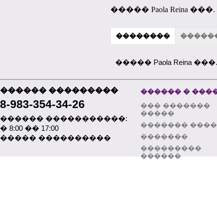
����� Paola Reina ���
��������
�����
����� Paola Reina ��
������ ���������
������ � ���
8-983-354-34-26
��� �������
�����
������ �����������:
������� ���
� 8:00 �� 17:00
�������
����� ����������
���������
������