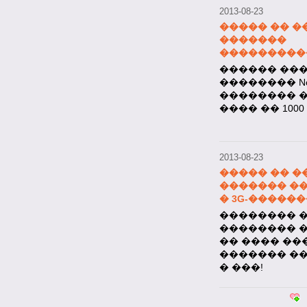
2013-08-23
����� �� �
�������
���������� 
������ ��
�������� Nok
�������� �
���� �� 100
2013-08-23
����� �� �
������� �
� 3G-�����
�������� ��
�������� 
�� ���� ��
������� �
� ���!