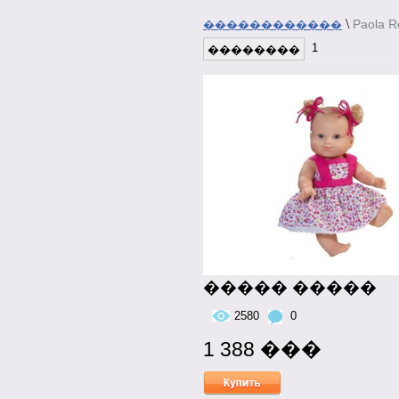
\
Paola R
������������
1
��������
����� �����
2580
0
1 388 ���