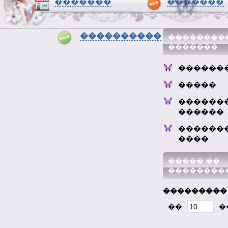
�������
�������
����������
��������
�������
������
�����
������
������
������
����
����� ��
��������
���������
��
�