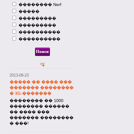
�������� Nerf
�����
2013-08-23
����� �� ���� ���
���������
�������
���������
���������� Nokia
����������
������ ���������
����������
�������� Nokia �
�������� �� ����
���� �� 1000 ������!
2013-08-23
����� �� ���� ���
������� ��������
� 3G-�������
�������� �� 1000
�������� ������
�� ���� ���
������� ��������
� ���!