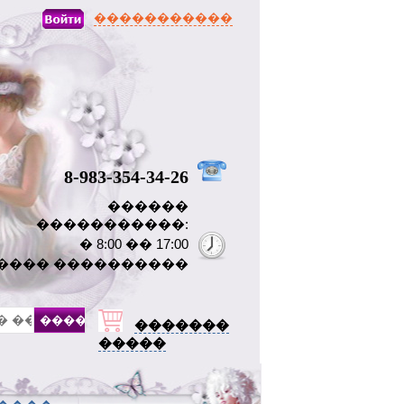
�����������
8-983-354-34-26
������
�����������:
� 8:00 �� 17:00
���� ����������
�������
�����