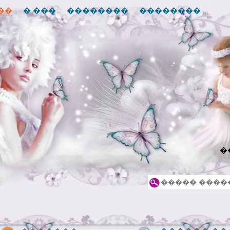
��
� ���
��������
��������
�