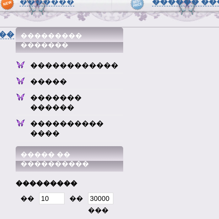
�������
������ ��
��
���������
�������
������������
�����
�������
������
����������
����
����� ��
����������
���������
��
��
���