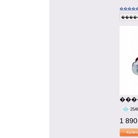
����
����
����
254
1 89