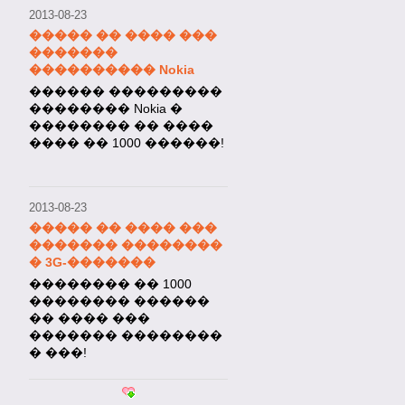
2013-08-23
����� �� ���� ���
�������
���������� Nokia
������ ���������
�������� Nokia �
�������� �� ����
���� �� 1000 ������!
2013-08-23
����� �� ���� ���
������� ��������
� 3G-�������
�������� �� 1000
�������� ������
�� ���� ���
������� ��������
� ���!