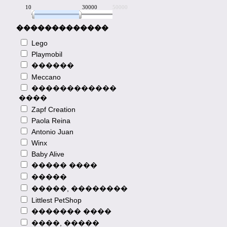
10
10
30000
50000
�������������
Lego
Playmobil
������
Meccano
������������
����
Zapf Creation
Paola Reina
Antonio Juan
2013-08-23
Winx
����� �� ���� ���
Baby Alive
������� ��������
����� ����
� 3G-�������
�����
�������� �� 1000
�����, ��������
�������� ������
Littlest PetShop
�� ���� ���
������� ��������
������� ����
� ���!
����, �����