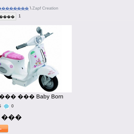
\
Zapf Creation
��������
1
����
�� ��� Baby Born
6
0
0 ���