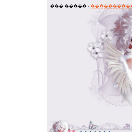
��� ����� -
���������