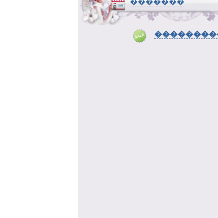
�������
��������