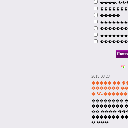
� ���!
����, ��
��������
�����
2013-08-23
����� �� �
�������
�������
�������
���������� 
�������
������ ��
�������
�������� Nok
�������� �
���� �� 100
2013-08-23
����� �� �
������� �
� 3G-�����
�������� ��
�������� 
�� ���� ��
������� �
� ���!