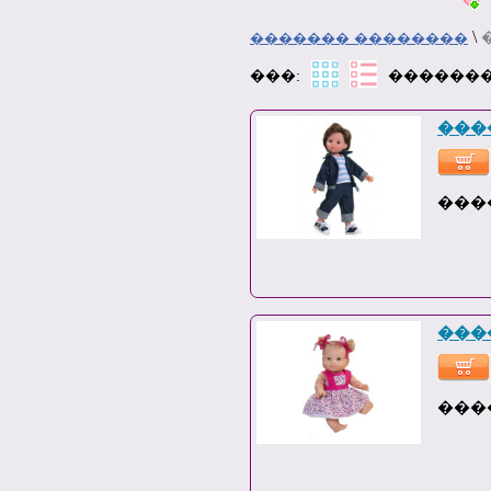
\
������� ��������
���:
�������
���
����
���
����