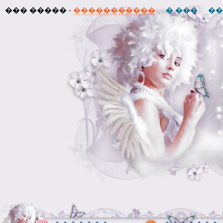
��� ����� -
�����������
� ���
��