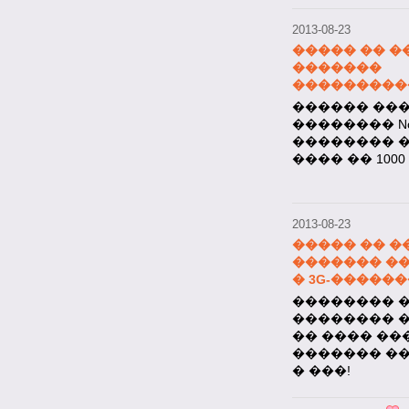
2013-08-23
����� �� �
�������
���������� 
������ ��
�������� Nok
�������� �
���� �� 100
2013-08-23
����� �� �
������� �
� 3G-�����
�������� ��
�������� 
�� ���� ��
������� �
� ���!