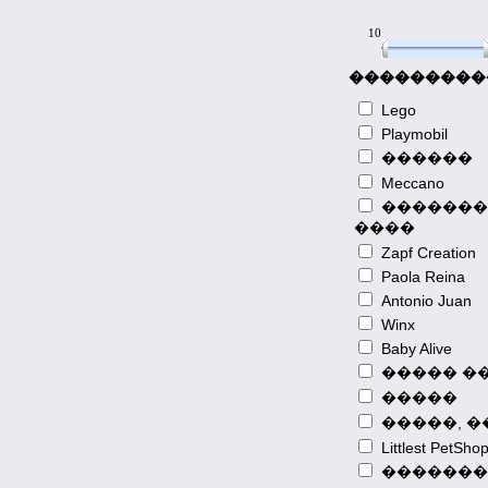
10
10
���������
Lego
Playmobil
������
Meccano
�������
����
Zapf Creation
Paola Reina
Antonio Juan
2013-08-23
Winx
����� �� �
Baby Alive
������� �
����� �
� 3G-�����
�����
�������� ��
�����, 
�������� 
Littlest PetSho
�� ���� ��
������� �
�������