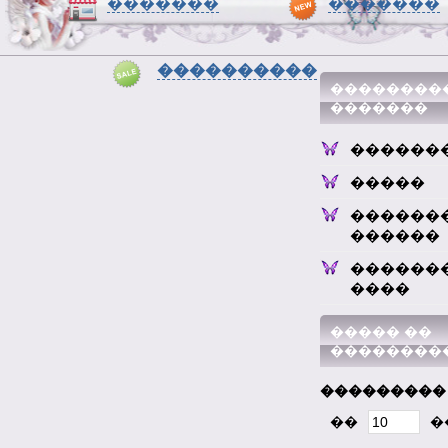
�������
�������
����������
��������
�������
������
�����
������
������
������
����
����� ��
��������
���������
��
�